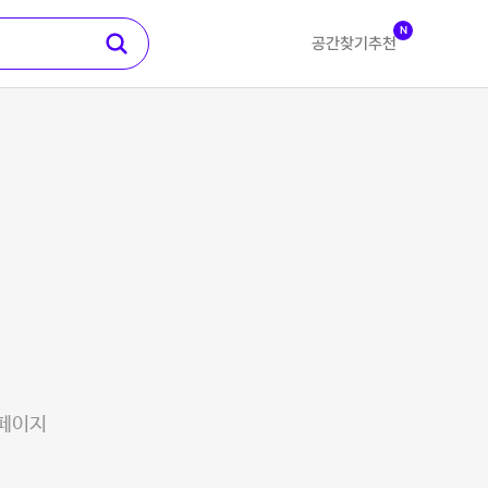
N
공간찾기
추천
 페이지