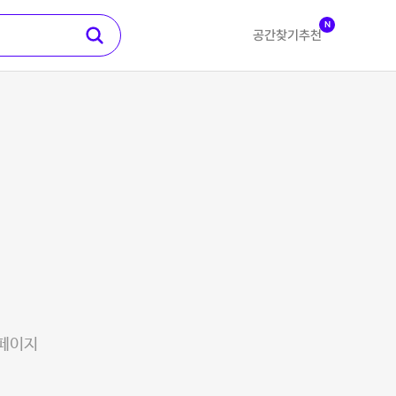
N
공간찾기
추천
 페이지