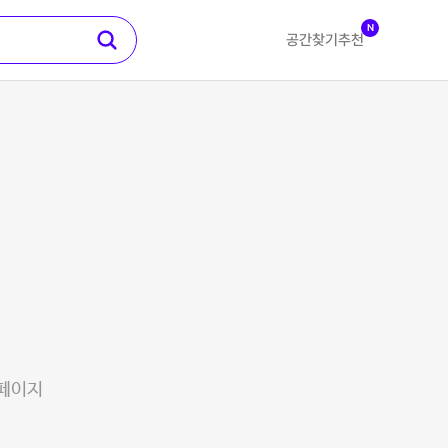
N
공간찾기
추천
 페이지