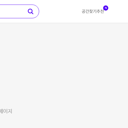
N
공간찾기
추천
 페이지