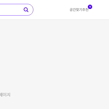
N
공간찾기
추천
 페이지