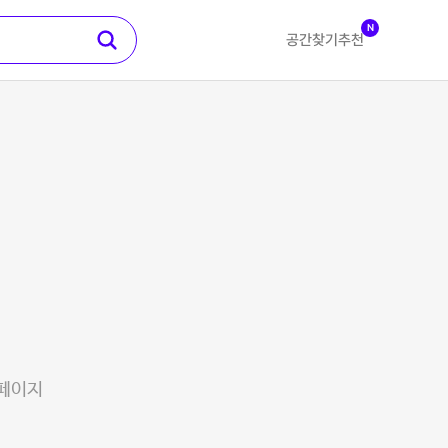
N
공간찾기
추천
 페이지