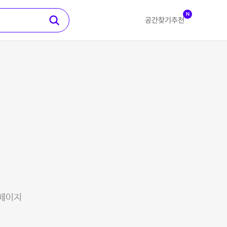
N
공간찾기
추천
 페이지