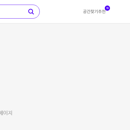
N
공간찾기
추천
 페이지