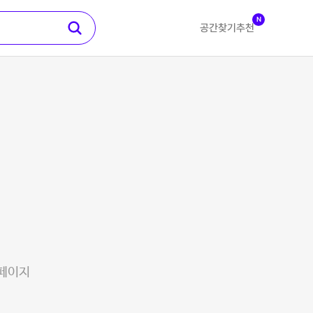
N
공간찾기
추천
 페이지