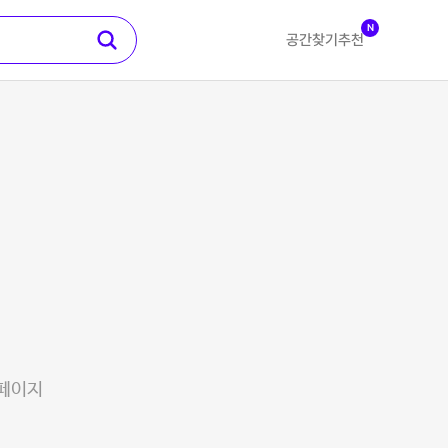
N
공간찾기
추천
 페이지