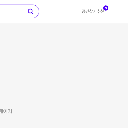
N
공간찾기
추천
 페이지