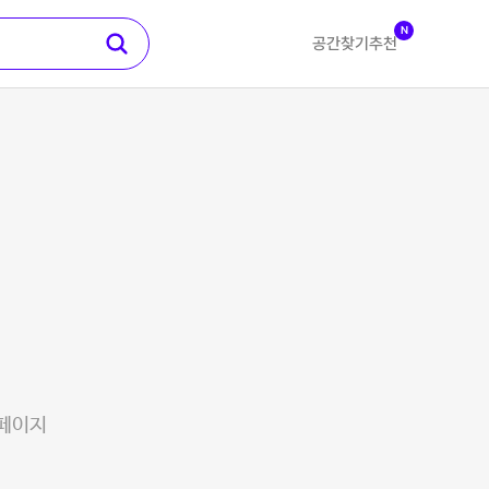
N
공간찾기
추천
 페이지