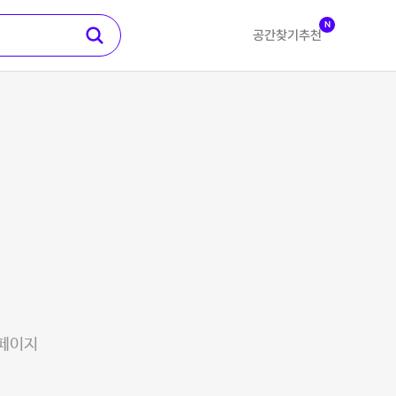
N
공간찾기
추천
 페이지