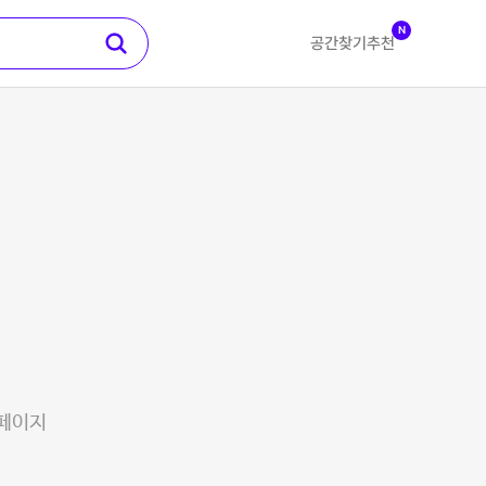
N
공간찾기
추천
 페이지