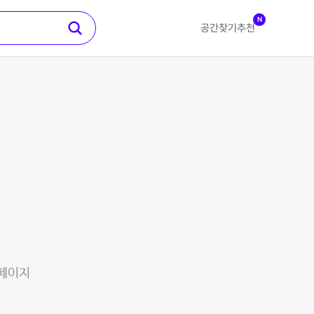
N
공간찾기
추천
 페이지