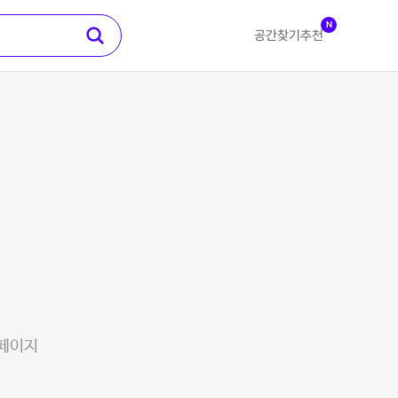
N
공간찾기
추천
 페이지