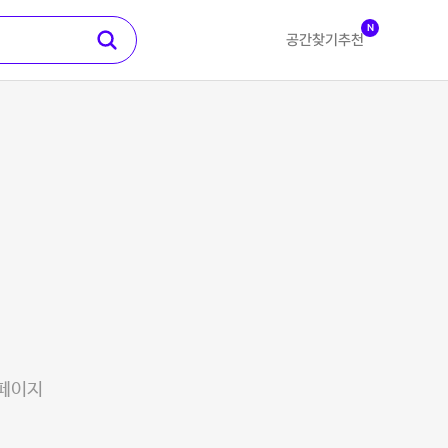
N
공간찾기
추천
 페이지