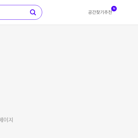
N
공간찾기
추천
 페이지