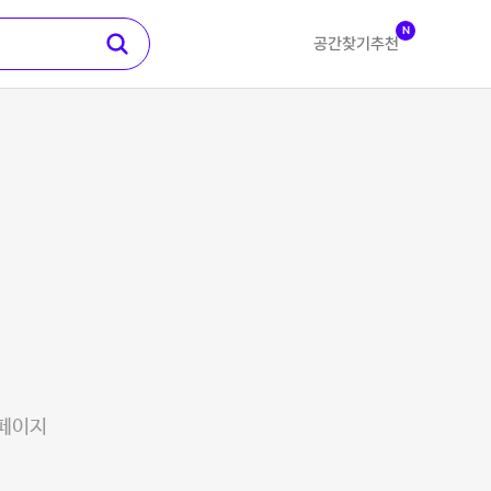
N
공간찾기
추천
 페이지