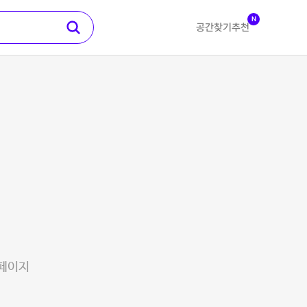
N
공간찾기
추천
 페이지