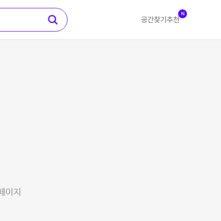
N
공간찾기
추천
 페이지