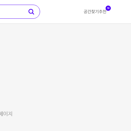
N
공간찾기
추천
 페이지