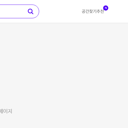
N
공간찾기
추천
 페이지