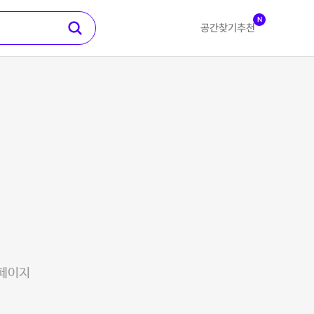
N
공간찾기
추천
 페이지