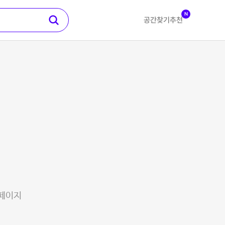
N
공간찾기
추천
 페이지