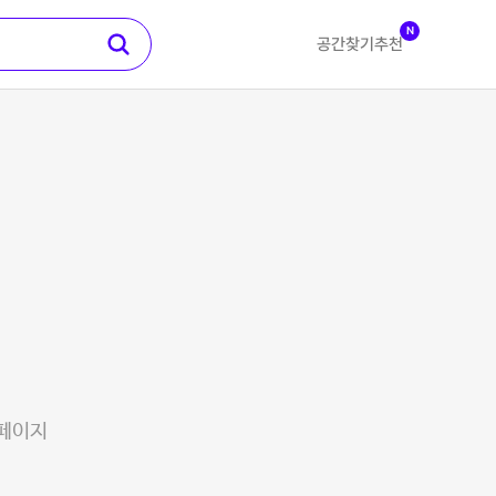
N
공간찾기
추천
 페이지