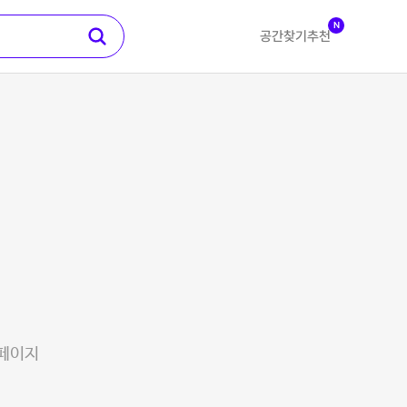
N
공간찾기
추천
 페이지