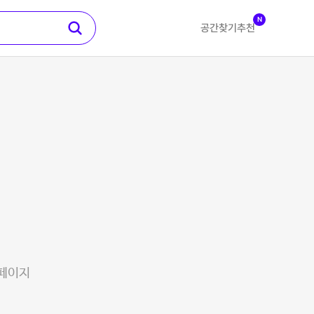
N
공간찾기
추천
 페이지