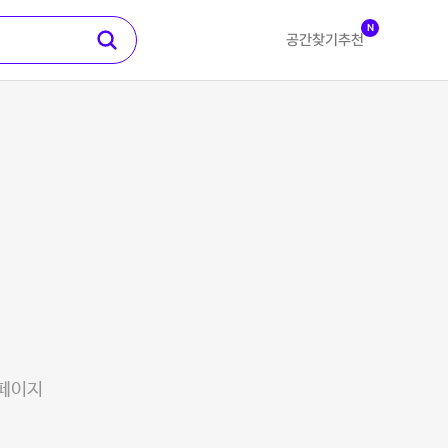
N
공간찾기
추천
 페이지