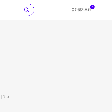
N
공간찾기
추천
 페이지