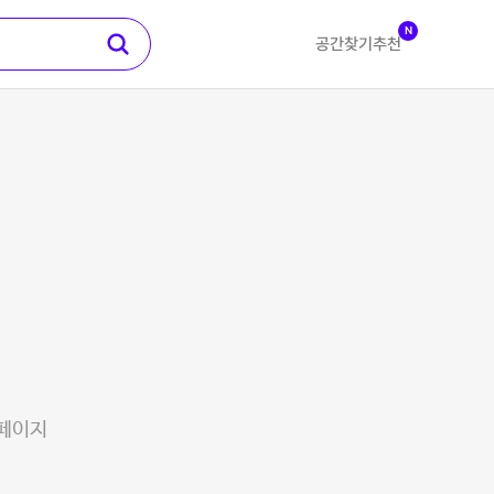
N
공간찾기
추천
 페이지