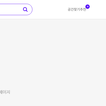
N
공간찾기
추천
 페이지