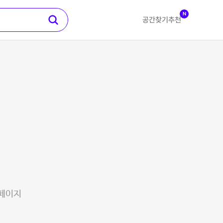
N
공간찾기
추천
 페이지